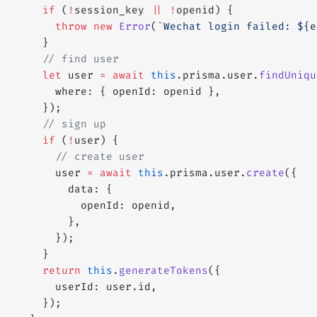
    if
 (
!
session_key 
||
 !
openid) {
      throw
 new
 Error
(
`Wechat login failed: ${
e
    }
    // find user
    let
 user 
=
 await
 this
.prisma.user.
findUniqu
      where: { openId: openid },
    });
    // sign up
    if
 (
!
user) {
      // create user
      user 
=
 await
 this
.prisma.user.
create
({
        data: {
          openId: openid,
        },
      });
    }
    return
 this
.
generateTokens
({
      userId: user.id,
    });