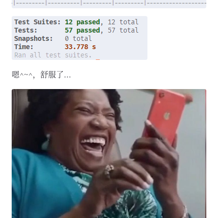
嗯^~^，舒服了...