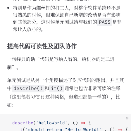
特别是作为螺丝钉的打工人，对整个软件系统还不是
很熟悉的时候，很难保证自己新增的改动是否有影响
到其他部分，这时候单元测试给与我们的
是非
PASS
常让人放心的。
提高代码可读性及团队协作
一句经典的话“代码是写给人看的，给机器的是二进
制”。
单元测试是从另一个角度描述了对应代码的逻辑，并且其
中
和
通常也包含非常可读的注释
describe()
it()
（这里笔者习惯 it 这种风格，但道理都是一样的），比
如：
ts
  describe
(
'helloWorld'
, () 
=>
 {
    it
(
'should return "Hello World!"'
, () 
=>
 {