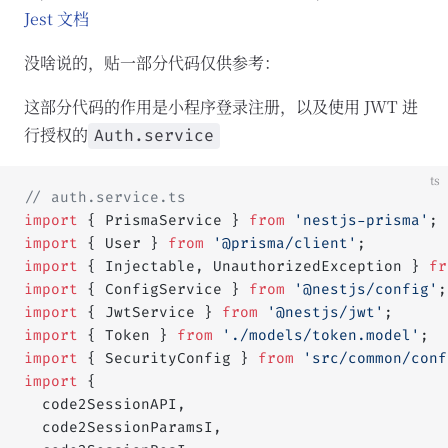
Jest 文档
没啥说的，贴一部分代码仅供参考：
这部分代码的作用是小程序登录注册，以及使用 JWT 进
行授权的
Auth.service
ts
// auth.service.ts
import
 { PrismaService } 
from
 'nestjs-prisma'
;
import
 { User } 
from
 '@prisma/client'
;
import
 { Injectable, UnauthorizedException } 
fr
import
 { ConfigService } 
from
 '@nestjs/config'
;
import
 { JwtService } 
from
 '@nestjs/jwt'
;
import
 { Token } 
from
 './models/token.model'
;
import
 { SecurityConfig } 
from
 'src/common/conf
import
 {
  code2SessionAPI,
  code2SessionParamsI,