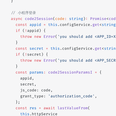
  }
  // 小程序登录
  async
 code2Session
(
code
:
 string
)
:
 Promise
<
cod
    const
 appid
 =
 this
.configService.
get
<
string
    if
 (
!
appid) {
      throw
 new
 Error
(
'you should add <APP_ID=X
    }
    const
 secret
 =
 this
.configService.
get
<
strin
    if
 (
!
secret) {
      throw
 new
 Error
(
'you should add <APP_SECR
    }
    const
 params
:
 code2SessionParamsI
 =
 {
      appid,
      secret,
      js_code: code,
      grant_type: 
'authorization_code'
,
    };
    const
 res
 =
 await
 lastValueFrom
(
      this
.httpService