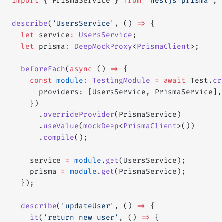
import
 { PrismaService } 
from
 'nestjs-prisma'
;
describe
(
'UsersService'
, () 
=>
 {
  let
 service
:
 UsersService
;
  let
 prisma
:
 DeepMockProxy
<
PrismaClient
>;
  beforeEach
(
async
 () 
=>
 {
    const
 module
:
 TestingModule
 =
 await
 Test.
cr
      providers: [UsersService, PrismaService],
    })
      .
overrideProvider
(PrismaService)
      .
useValue
(
mockDeep
<
PrismaClient
>())
      .
compile
();
    service 
=
 module
.
get
(UsersService);
    prisma 
=
 module
.
get
(PrismaService);
  });
  describe
(
'updateUser'
, () 
=>
 {
    it
(
'return new user'
, () 
=>
 {