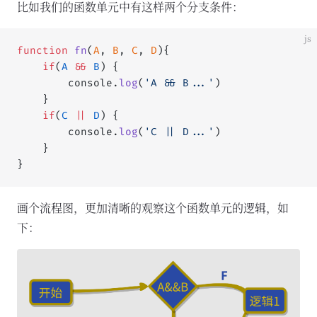
比如我们的函数单元中有这样两个分支条件：
js
function
 fn
(
A
, 
B
, 
C
, 
D
){
	if
(
A
 &&
 B
) {
		console.
log
(
'A && B...'
)
	}
	if
(
C
 ||
 D
) {
		console.
log
(
'C || D...'
)
	}
}
画个流程图，更加清晰的观察这个函数单元的逻辑，如
下：