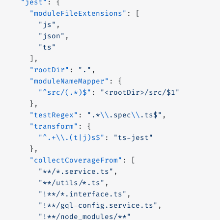
  "jest"
: {
    "moduleFileExtensions"
: [
      "js"
,
      "json"
,
      "ts"
    ],
    "rootDir"
: 
"."
,
    "moduleNameMapper"
: {
      "^src/(.*)$"
: 
"<rootDir>/src/$1"
    },
    "testRegex"
: 
".*
\\
.spec
\\
.ts$"
,
    "transform"
: {
      "^.+\\.(t|j)s$"
: 
"ts-jest"
    },
    "collectCoverageFrom"
: [
      "**/*.service.ts"
,
      "**/utils/*.ts"
,
      "!**/*.interface.ts"
,
      "!**/gql-config.service.ts"
,
      "!**/node_modules/**"