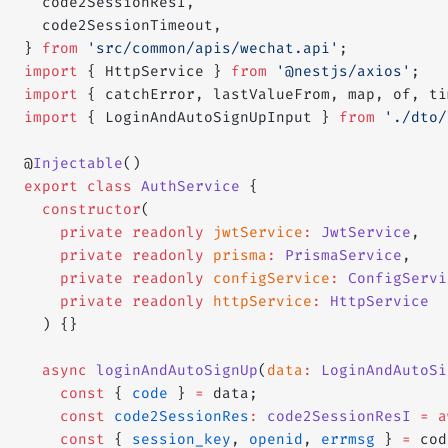
  code2SessionResI,
  code2SessionTimeout,
} 
from
 'src/common/apis/wechat.api'
;
import
 { HttpService } 
from
 '@nestjs/axios'
;
import
 { catchError, lastValueFrom, map, of, ti
import
 { LoginAndAutoSignUpInput } 
from
 './dto/
@
Injectable
()
export
 class
 AuthService
 {
  constructor
(
    private
 readonly
 jwtService
:
 JwtService
,
    private
 readonly
 prisma
:
 PrismaService
,
    private
 readonly
 configService
:
 ConfigServi
    private
 readonly
 httpService
:
 HttpService
  ) {}
  async
 loginAndAutoSignUp
(
data
:
 LoginAndAutoSi
    const
 { 
code
 } 
=
 data;
    const
 code2SessionRes
:
 code2SessionResI
 =
 a
    const
 { 
session_key
, 
openid
, 
errmsg
 } 
=
 cod