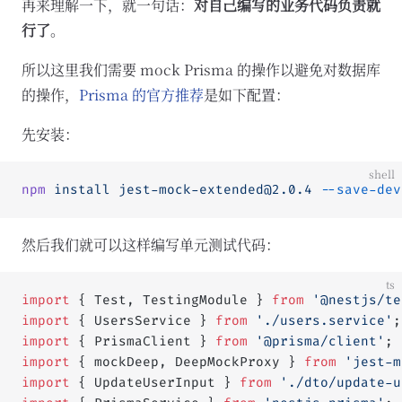
再来理解一下，就一句话：
对自己编写的业务代码负责就
行了
。
所以这里我们需要 mock Prisma 的操作以避免对数据库
的操作，
Prisma 的官方推荐
是如下配置：
先安装：
shell
npm
 install
jest-mock-extended@2.0.4
 --save-dev
然后我们就可以这样编写单元测试代码：
ts
import
 { Test, TestingModule } 
from
 '@nestjs/te
import
 { UsersService } 
from
 './users.service'
;
import
 { PrismaClient } 
from
 '@prisma/client'
;
import
 { mockDeep, DeepMockProxy } 
from
 'jest-m
import
 { UpdateUserInput } 
from
 './dto/update-u