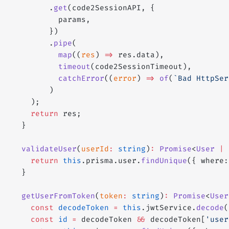
        .
get
(code2SessionAPI, {
          params,
        })
        .
pipe
(
          map
((
res
) 
=>
 res.data),
          timeout
(code2SessionTimeout),
          catchError
((
error
) 
=>
 of
(
`Bad HttpSer
        )
    );
    return
 res;
  }
  validateUser
(
userId
:
 string
)
:
 Promise
<
User
 |
 
    return
 this
.prisma.user.
findUnique
({ where:
  }
  getUserFromToken
(
token
:
 string
)
:
 Promise
<
User
    const
 decodeToken
 =
 this
.jwtService.
decode
(
    const
 id
 =
 decodeToken 
&&
 decodeToken[
'user