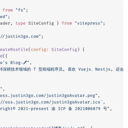
 
from
 "fs"
;
ed"
;
ader, 
type
 SiteConfig } 
from
 "vitepress"
;
//justin3go.com"
;
eateRssFile
(
config
:
 SiteConfig
) {
d
({
o's Blog-🖊"
,
持深耕技术领域的 T 型前端程序员, 喜欢 Vuejs、Nestjs, 还会点 
"
,
oss.justin3go.com/justin3goAvatar.png"
,
//oss.justin3go.com/justin3goAvatar.ico`
,
yright© 2021-present 渝 ICP 备 2021006879 号"
,