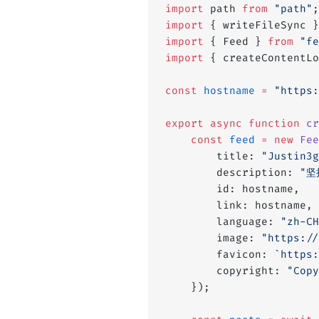
import
 path 
from
 "path"
;
import
 { writeFileSync }
import
 { Feed } 
from
 "fe
import
 { createContentLo
const
 hostname
 =
 "https:
export
 async
 function
 cr
	const
 feed
 =
 new
 Fee
		title: 
"Justin3g
		description: 
"坚
		id: hostname,
		link: hostname,
		language: 
"zh-CH
		image: 
"https://
		favicon: 
`https:
		copyright: 
"Cop
	});