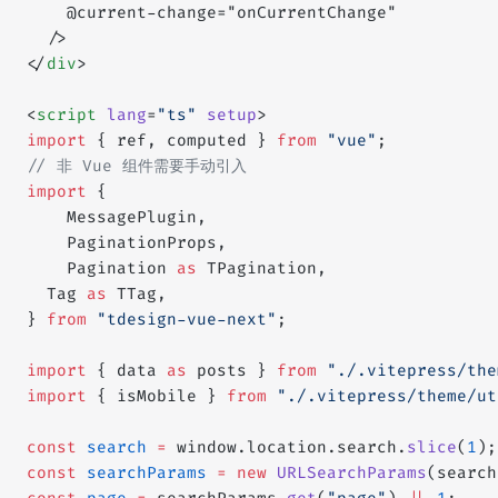
    @current-change="onCurrentChange"
  />
</
div
>
<
script
 lang
=
"ts"
 setup
>
import
 { ref, computed } 
from
 "vue"
;
// 非 Vue 组件需要手动引入
import
 {
	MessagePlugin,
	PaginationProps,
	Pagination 
as
 TPagination,
  Tag 
as
 TTag,
} 
from
 "tdesign-vue-next"
;
import
 { data 
as
 posts } 
from
 "./.vitepress/the
import
 { isMobile } 
from
 "./.vitepress/theme/ut
const
 search
 =
 window.location.search.
slice
(
1
);
const
 searchParams
 =
 new
 URLSearchParams
(search