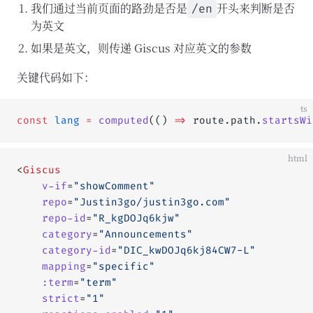
我们通过当前页面的路劲是否是
开头来判断是否
/en
为英文
如果是英文，则传递 Giscus 对应英文的参数
关键代码如下：
ts
const
 lang
 =
 computed
(() 
=>
 route.path.
startsWi
html
<
Giscus
	v-if
=
"showComment"
	repo
=
"Justin3go/justin3go.com"
	repo-id
=
"R_kgDOJq6kjw"
	category
=
"Announcements"
	category-id
=
"DIC_kwDOJq6kj84CW7-L"
	mapping
=
"specific"
	:term
=
"term"
	strict
=
"1"