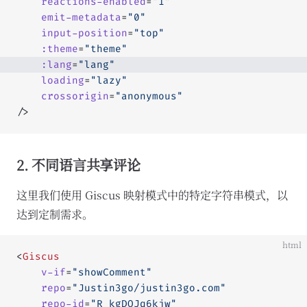
	reactions-enabled
=
"1"
	emit-metadata
=
"0"
	input-position
=
"top"
	:theme
=
"theme"
	:lang
=
"lang"
	loading
=
"lazy"
	crossorigin
=
"anonymous"
/>
2. 不同语言共享评论
这里我们使用 Giscus 映射模式中的特定字符串模式，以
达到定制需求。
html
<
Giscus
	v-if
=
"showComment"
	repo
=
"Justin3go/justin3go.com"
	repo-id
=
"R_kgDOJq6kjw"