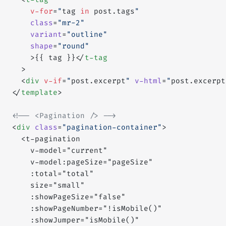
    v-for
=
"
tag 
in
 post.tags
"
    class
=
"mr-2"
    variant
=
"outline"
    shape
=
"round"
    >{{ tag }}</
t-tag
  >
  <
div
 v-if
=
"
post.excerpt
"
 v-html
=
"
post.excerpt
</
template
>
<!-- <Pagination /> -->
<
div
 class
=
"pagination-container"
>
  <t-pagination
    v-model="current"
    v-model:pageSize="pageSize"
    :total="total"
    size="small"
    :showPageSize="false"
    :showPageNumber="!isMobile()"
    :showJumper="isMobile()"