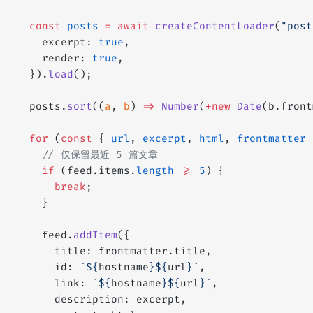
  const
 posts
 =
 await
 createContentLoader
(
"post
    excerpt: 
true
,
    render: 
true
,
  }).
load
();
  posts.
sort
((
a
, 
b
) 
=>
 Number
(
+new
 Date
(b.front
  for
 (
const
 { 
url
, 
excerpt
, 
html
, 
frontmatter
 
    // 仅保留最近 5 篇文章
    if
 (feed.items.
length
 >=
 5
) {
      break
;
    }
    feed.
addItem
({
      title: frontmatter.title,
      id: 
`${
hostname
}${
url
}`
,
      link: 
`${
hostname
}${
url
}`
,
      description: excerpt,