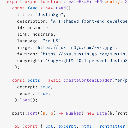
export
 async
 function
 createRssFileEN
(
config
:
 S
  const
 feed
 =
 new
 Feed
({
    title: 
"Justin3go"
,
    description: 
"A T-shaped front-end develope
    id: hostname,
    link: hostname,
    language: 
"en-US"
,
    image: 
"https://justin3go.com/ava.jpg"
,
    favicon: 
`https://oss.justin3go.com/justin3
    copyright: 
"Copyright© 2021-present Justin3
  });
  const
 posts
 =
 await
 createContentLoader
(
"en/p
    excerpt: 
true
,
    render: 
true
,
  }).
load
();
  posts.
sort
((
a
, 
b
) 
=>
 Number
(
+new
 Date
(b.front
  for
 (
const
 { 
url
, 
excerpt
, 
html
, 
frontmatter
 