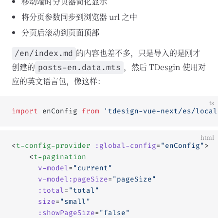
移动端时分页器简化显示
将分页参数同步到浏览器 url 之中
分页后滚动到页面顶部
的内容也差不多，只是导入的是刚才
/en/index.md
创建的
，然后 TDesgin 使用对
posts-en.data.mts
应的英文语言包，像这样：
ts
import
 enConfig 
from
 'tdesign-vue-next/es/local
html
<
t-config-provider
 :global-config
=
"enConfig"
>
	<
t-pagination
	  v-model
=
"current"
	  v-model:pageSize
=
"pageSize"
	  :total
=
"total"
	  size
=
"small"
	  :showPageSize
=
"false"