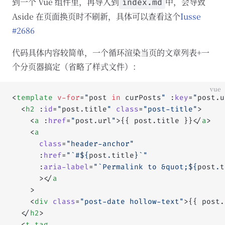
到一个 Vue 组件里，再导入到
中，会导致
index.md
Aside 在页面换页时不刷新，具体可以查看这个
Iusse
#2686
代码具体内容较简单，一个循环渲染当页的文章列表+一
个分页器搞定（省略了样式文件）：
vue
<
template
 v-for
=
"
post 
in
 curPosts
"
 :
key
=
"
post.u
  <
h2
 :
id
=
"
post.title
"
 class
=
"post-title"
>
    <
a
 :
href
=
"
post.url
"
>{{ post.title }}</
a
>
    <
a
      class
=
"header-anchor"
      :
href
=
"`#${
post
.
title
}`"
      :
aria-label
=
"`Permalink to &quot;${
post
.
t
      >​</
a
    >
    <
div
 class
=
"post-date hollow-text"
>{{ post.
  </
h2
>
  <
t-tag