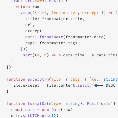
  transform
(
raw
)
:
 Post
[] {
    return
 raw
      .
map
(({ 
url
, 
frontmatter
, 
excerpt
 }) 
=>
 (
        title: frontmatter.title,
        url,
        excerpt,
        date: 
formatDate
(frontmatter.date),
        tags: frontmatter.tags
      }))
      .
sort
((
a
, 
b
) 
=>
 b.date.time 
-
 a.date.time
  }
})
function
 excerptFn
(
file
:
 { 
data
:
 { [
key
:
 string
  file.excerpt 
=
 file.content.
split
(
'<!-- DESC 
}
function
 formatDate
(
raw
:
 string
)
:
 Post
[
'date'
] 
  const
 date
 =
 new
 Date
(raw)
  date.
setUTCHours
(
12
)