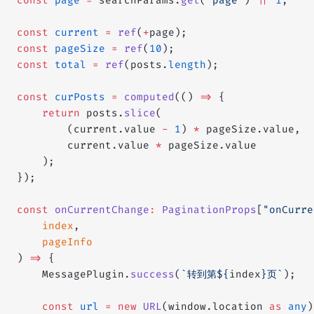
const
 page
 =
 searchParams.
get
(
"page"
) 
||
 1
;
const
 current
 =
 ref
(
+
page);
const
 pageSize
 =
 ref
(
10
);
const
 total
 =
 ref
(posts.
length
);
const
 curPosts
 =
 computed
(() 
=>
 {
	return
 posts.
slice
(
		(current.value 
-
 1
) 
*
 pageSize.value,
		current.value 
*
 pageSize.value
	);
});
const
 onCurrentChange
:
 PaginationProps
[
"onCurre
	index
,
	pageInfo
) 
=>
 {
	MessagePlugin.
success
(
`转到第${
index
}页`
);
	const
 url
 =
 new
 URL
(window.location 
as
 any
)