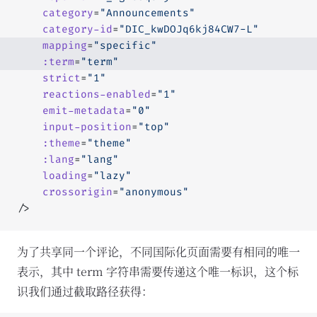
	category
=
"Announcements"
	category-id
=
"DIC_kwDOJq6kj84CW7-L"
	mapping
=
"specific"
	:term
=
"term"
	strict
=
"1"
	reactions-enabled
=
"1"
	emit-metadata
=
"0"
	input-position
=
"top"
	:theme
=
"theme"
	:lang
=
"lang"
	loading
=
"lazy"
	crossorigin
=
"anonymous"
/>
为了共享同一个评论，不同国际化页面需要有相同的唯一
表示，其中 term 字符串需要传递这个唯一标识，这个标
识我们通过截取路径获得：