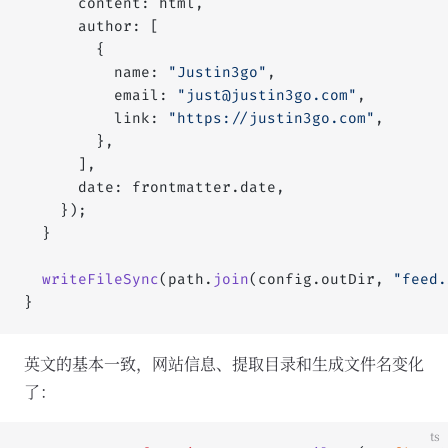
      content: html,
      author: [
        {
          name: 
"Justin3go"
,
          email: 
"
just@justin3go.com
"
,
          link: 
"https://justin3go.com"
,
        },
      ],
      date: frontmatter.date,
    });
  }
  writeFileSync
(path.
join
(config.outDir, 
"feed.
}
英文的基本一致，网站信息、提取目录和生成文件名变化
了：
ts