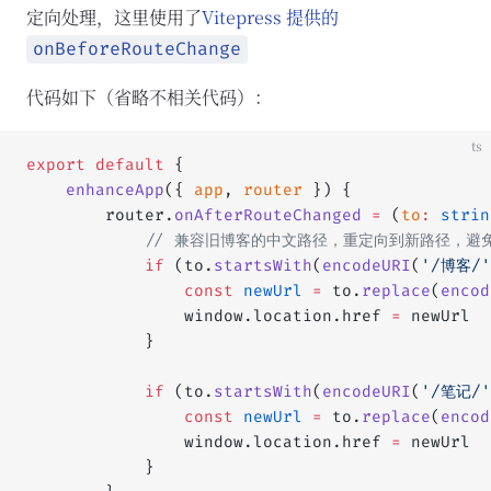
定向处理，这里使用了
Vitepress 提供的
onBeforeRouteChange
代码如下（省略不相关代码）：
ts
export
 default
 {
	enhanceApp
({ 
app
, 
router
 }) {
		router.
onAfterRouteChanged
 =
 (
to
:
 strin
			// 兼容旧博客的中文路径，重定向到新路径，
			if
 (to.
startsWith
(
encodeURI
(
'/博客/'
				const
 newUrl
 =
 to.
replace
(
encod
				window.location.href 
=
 newUrl
			}
			if
 (to.
startsWith
(
encodeURI
(
'/笔记/'
				const
 newUrl
 =
 to.
replace
(
encod
				window.location.href 
=
 newUrl
			}