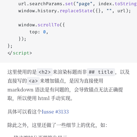
	url.searchParams.
set
(
"page"
, index.
toString
	window.history.
replaceState
({}, 
""
, url);
	window.
scrollTo
({
		top: 
0
,
	});
};
</
script
>
这里使用的是
来渲染标题而非
，以及
<h2>
## title
直接写的
来增加锚点，是因为直接使用
<a>
markdown 语法是有问题的，会导致锚点无法正确提
取，所以使用 html 手动实现。
具体可以看这个
Iusse #3133
除此之外，这里还做了一些细节上的优化，如：