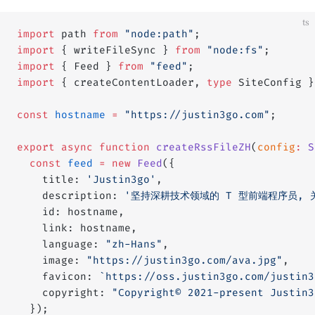
ts
import
 path 
from
 "node:path"
;
import
 { writeFileSync } 
from
 "node:fs"
;
import
 { Feed } 
from
 "feed"
;
import
 { createContentLoader, 
type
 SiteConfig }
const
 hostname
 =
 "https://justin3go.com"
;
export
 async
 function
 createRssFileZH
(
config
:
 S
  const
 feed
 =
 new
 Feed
({
    title: 
'Justin3go'
,
    description: 
'坚持深耕技术领域的 T 型前端程序员, 关注
    id: hostname,
    link: hostname,
    language: 
"zh-Hans"
,
    image: 
"https://justin3go.com/ava.jpg"
,
    favicon: 
`https://oss.justin3go.com/justin3
    copyright: 
"Copyright© 2021-present Justin3
  });